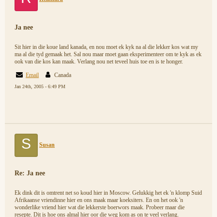
Ja nee
Sit hier in die koue land kanada, en nou moet ek kyk na al die lekker kos wat my
ma al die tyd gemaak het. Sal nou maar moet gaan eksperimenteer om te kyk as ek
ook van die kos kan maak. Verlang nou net teveel huis toe en is te honger.
Email
Canada
Jan 24th, 2005 - 6:49 PM
S
Susan
Re: Ja nee
Ek dink dit is omtrent net so koud hier in Moscow. Gelukkig het ek 'n klomp Suid
Afrikaanse vriendinne hier en ons maak maar koeksiters. En on het ook 'n
wonderlike vriend hier wat die lekkerste boerwors maak. Probeer maar die
resepte. Dit is hoe ons almal hier oor die weg kom as on te veel verlang.